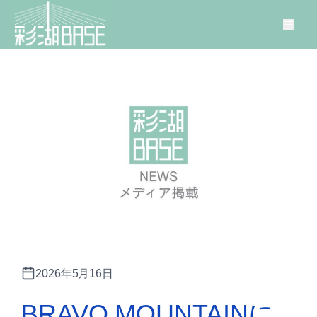
内
容
を
ス
キ
ッ
プ
2026年5月16日
BRAVO MOUNTAINに