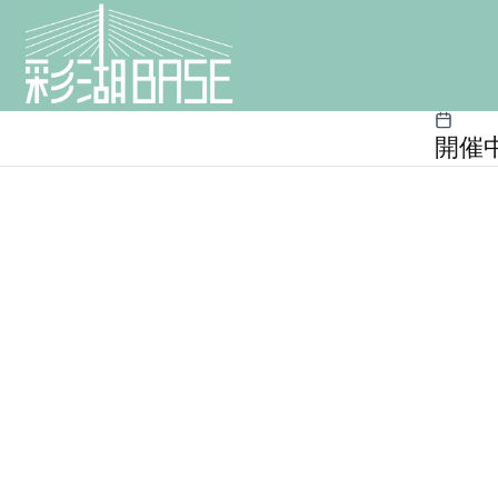
内
容
を
ス
開催
キ
ッ
プ